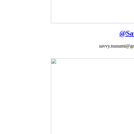
@
Sa
savvy.tsunami@gm