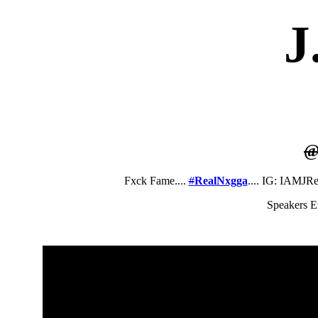
J
Fxck Fame....
#
RealNxgga
.... IG: IAMJR
Speakers 